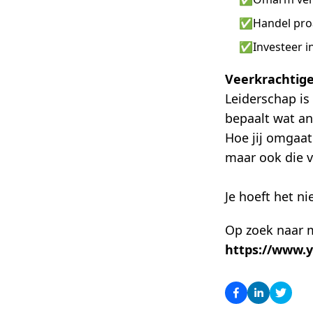
✅
Handel proa
✅
Investeer i
Veerkrachtige
Leiderschap is 
bepaalt wat an
Hoe jij omgaat
maar ook die v
Je hoeft het ni
Op zoek naar me
https://www