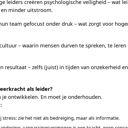
ge leiders creëren psychologische veiligheid – wat le
 en minder uitstroom.
hun team gefocust onder druk – wat zorgt voor hoge
cultuur – waarin mensen durven te spreken, te leren 
n resultaat – zelfs (juist) in tijden van onzekerheid e
eerkracht als leider?
 je ontwikkelen. En moet je onderhouden.
:
ij stress: zie het niet als bedreiging, maar als informatie.
ndering: aanpassingsvermogen is een kracht, geen conces