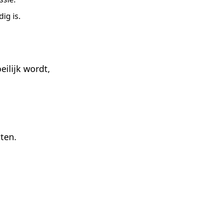
ig is.
eilijk wordt,
tten.