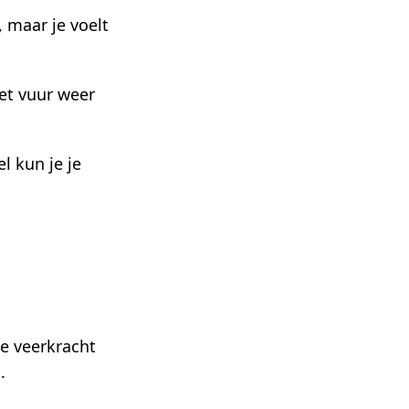
, maar je voelt
het vuur weer
l kun je je
le veerkracht
.