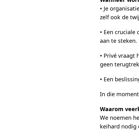
• Je organisati
zelf ook de twij
• Een cruciale 
aan te steken.
• Privé vraagt
geen terugtrek
• Een beslissin
In die momente
Waarom veerkr
We noemen het 
keihard nodig 