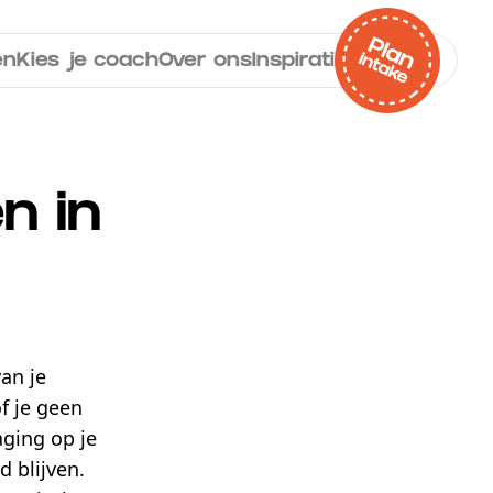
en
Kies je coach
Over ons
Inspiratie
Contact
n in
an je
f je geen
ging op je
 blijven.