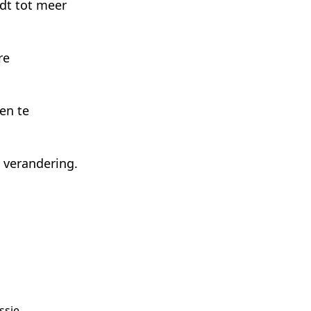
idt tot meer
re
en te
n verandering.
sie.