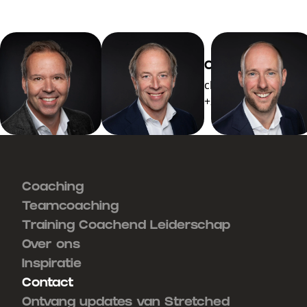
Erwin
Charles de Kler
Schwartz
charles@stretched.
erwin@stretched.nl
+31 653 95 76 98
+31 653 74 79 51
Coaching
Teamcoaching
Training Coachend Leiderschap
Over ons
Inspiratie
Contact
Ontvang updates van Stretched